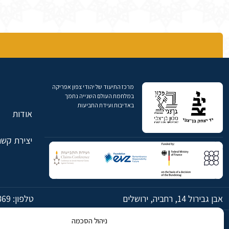
מרכז התיעוד של יהודי צפון אפריקה
במלחמת העולם השנייה נתמך
באדיבות ועידת התביעות
אודות
יצירת קשר
אבן גבירול 14, רחביה, ירושלים
טלפון:
869
ניהול הסכמה
© כל הזכויות שמורות ליד יצחק בן-צבי ירושלים