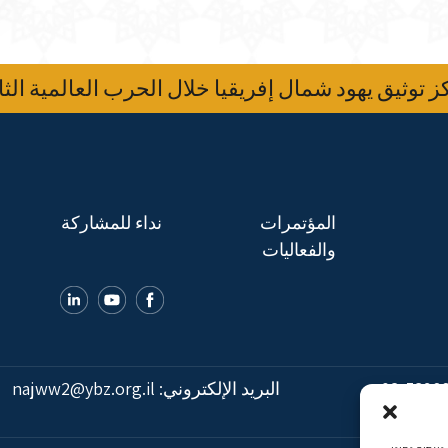
 توثيق يهود شمال إفريقيا خلال الحرب العالمية الثا
المؤتمرات
نداء للمشاركة
والفعاليات
02-5398
البريد الإلكتروني:
najww2@ybz.org.il