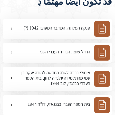
قد تكون أيضًا مهتمًا ڊ
פנקס הפלוגה, המדבר המערבי 1942 (?)
החייל שומן, הגדוד העברי השני
איחולי ברכה לשנה החדשה למורה יעקב בן
עמי מהתלמידה יולנדה לוזון, בית הספר
העברי בבנגזי, לוב 1944
בית הספר העברי בבנגאזי, דו”ח 1944