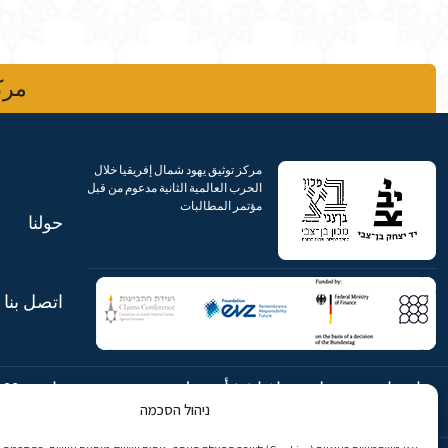
مركز
مركز توثيق يهود شمال إفريقيا خلال
الحرب العالمية الثانية مدعوم من قبل
مؤتمر المطالبات
حولنا
اتصل بنا
شارع ابن جبيرول، رحافيا ١٤ أورشليم
هاتف:
869
ניהול הסכמה
- القدس