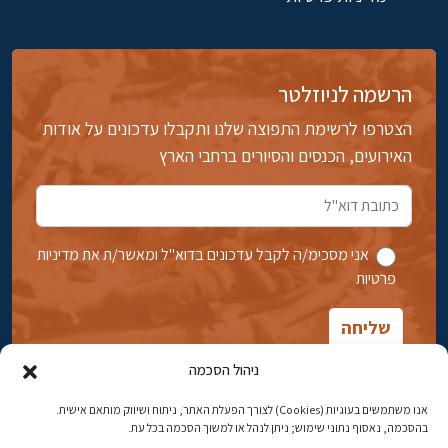
הרשמה לניוזלטר
הצטרפו לרשימת התפוצה שלנו ותקבלו עדכונים על אודות
האירועים, הכנסים והסיורים ברחבי הארץ
אני מסכימ/ה לקבל עדכונים בדוא''ל ומאשר/ת את מדיניות
פרטיות
ניהול הסכמה
אנו משתמשים בעוגיות (Cookies) לצורך הפעלת האתר, ניתוח ושיווק מותאם אישית.
בהסכמה, נאסוף נתוני שימוש; ניתן לנהל או למשוך הסכמה בכל עת.
אבן גבירול 14, רחביה, ירושלים