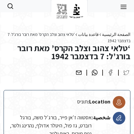
Skip to main conten
الصفحة الرئيسية
قاعدة بيانات
'טלאי צהוב וצלב הקרס' מאת רובר בורג'ל: 7
בדצמבר 1942
‘טלאי צהוב וצלב הקרס’ מאת רובר
בורג’ל: 7 בדצמבר 1942
Location:
תוניס
شخصية:
אסטווה ז'אן פייר, בורג'ל משה, בורגל
רוברט, גז פול, היטלר אדולף, נהרינג ולטר,
נטף מוריס, ראוף ולטר