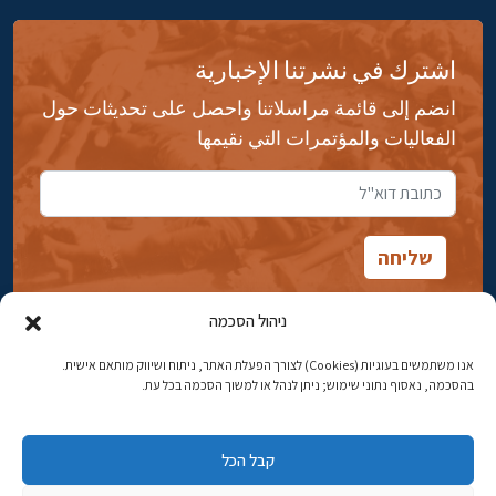
اشترك في نشرتنا الإخبارية
انضم إلى قائمة مراسلاتنا واحصل على تحديثات حول
الفعاليات والمؤتمرات التي نقيمها
ניהול הסכמה
אנו משתמשים בעוגיות (Cookies) לצורך הפעלת האתר, ניתוח ושיווק מותאם אישית.
شارع ابن جبيرول، رحافيا ١٤ أورشليم - القدس
בהסכמה, נאסוף נתוני שימוש; ניתן לנהל או למשוך הסכמה בכל עת.
هاتف:
02-5398869
קבל הכל
البريد الإلكتروني:
najww2@ybz.org.il