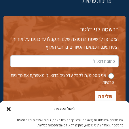
מדיניות פרטיות
הרשמה לניוזלטר
הצטרפו לרשימת התפוצה שלנו ותקבלו עדכונים על אודות
האירועים, הכנסים והסיורים ברחבי הארץ
אני מסכימ/ה לקבל עדכונים בדוא''ל ומאשר/ת את מדיניות
פרטיות
ניהול הסכמה
אנו משתמשים בעוגיות (Cookies) לצורך הפעלת האתר, ניתוח ושיווק מותאם אישית.
בהסכמה, נאסוף נתוני שימוש; ניתן לנהל או למשוך הסכמה בכל עת.
אבן גבירול 14, רחביה, ירושלים