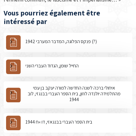
Vous pourriez également être
intéressé par
פנקס הפלוגה, המדבר המערבי 1942 (?)
החייל שומן, הגדוד העברי השני
איחולי ברכה לשנה החדשה למורה יעקב בן עמי
מהתלמידה יולנדה לוזון, בית הספר העברי בבנגזי, לוב
1944
בית הספר העברי בבנגאזי, דו »ח 1944