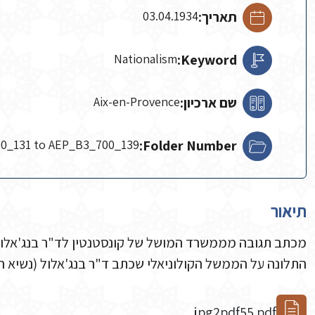
תאריך:
03.04.1934
Nationalism
Keyword:
שם ארכיון:
Aix-en-Provence
0_131 to AEP_B3_700_139
Folder Number:
תיאור
מכתב תגובה מממשרד המושל של קונסטנטין לד"ר בנג'אלול 
התלונה על הממשל הקולוניאלי שכתב ד"ר בנג'אלול (נשיא 
jpg2pdf55.pdf