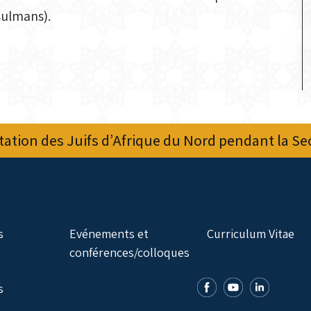
sulmans).
ation des Juifs d’Afrique du Nord pendant la S
s
Evénements et
Curriculum Vitae
conférences/colloques
s