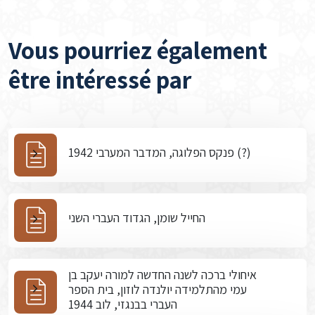
Vous pourriez également
être intéressé par
פנקס הפלוגה, המדבר המערבי 1942 (?)
החייל שומן, הגדוד העברי השני
איחולי ברכה לשנה החדשה למורה יעקב בן
עמי מהתלמידה יולנדה לוזון, בית הספר
העברי בבנגזי, לוב 1944