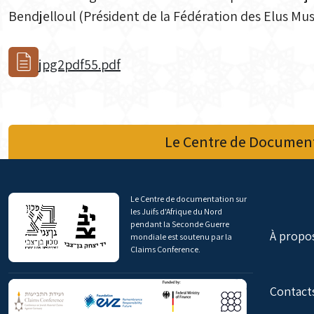
Bendjelloul (Président de la Fédération des Elus Mu
jpg2pdf55.pdf
Le Centre de Document
Le Centre de documentation sur
les Juifs d'Afrique du Nord
pendant la Seconde Guerre
À propo
mondiale est soutenu par la
Claims Conference.
Contact