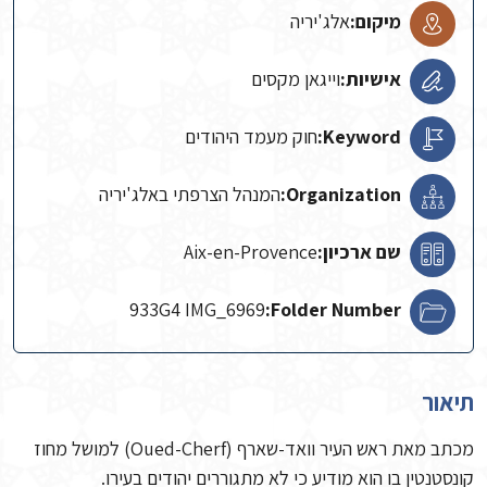
מיקום:
אלג'יריה
אישיות:
וייגאן מקסים
Keyword:
חוק מעמד היהודים
Organization:
המנהל הצרפתי באלג'יריה
שם ארכיון:
Aix-en-Provence
933G4 IMG_6969
Folder Number:
תיאור
מכתב מאת ראש העיר וואד-שארף (Oued-Cherf) למושל מחוז
קונסטנטין בו הוא מודיע כי לא מתגוררים יהודים בעירו.