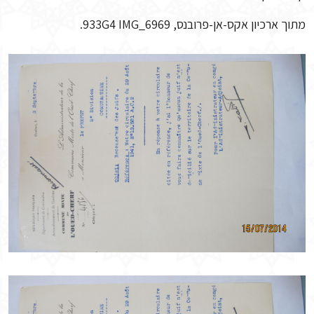
מתוך ארכיון אקס-אן-פרובנס, 933G4 IMG_6969.