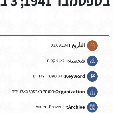
בספטמבר 1941; 3 בספטמבר 1941
التأريخ:
03.09.1941
شخصية:
וייגאן מקסים
Keyword:
חוק מעמד היהודים
Organization:
המנהל הצרפתי באלג'יריה
Aix-en-Provence
Archive: