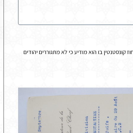
וואד-שארף (Oued-Cherf) למושל מחוז קונסטנטין בו הוא מודיע כי לא מתגוררים יהודים