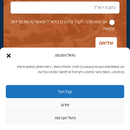
אני מסכימ/ה לקבל עדכונים בדוא''ל ומאשר/ת את מדיניות
פרטיות
ניהול הסכמה
אנו משתמשים בעוגיות (Cookies) לצורך הפעלת האתר, ניתוח ושיווק מותאם אישית.
בהסכמה, נאסוף נתוני שימוש; ניתן לנהל או למשוך הסכמה בכל עת.
אבן גבירול 14, רחביה, ירושלים
טלפון:
02-5398869
קבל הכל
כתובת דוא"ל:
najww2@ybz.org.il
סירוב
© כל הזכויות שמורות ליד יצחק בן-צבי ירושלים
ניהול העדפות
פיתוח אתרים