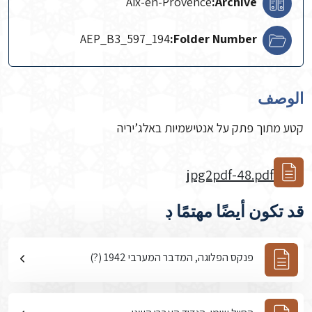
Aix-en-Provence
Archive:
AEP_B3_597_194
Folder Number:
الوصف
קטע מתוך פתק על אנטישמיות באלג’יריה
jpg2pdf-48.pdf
قد تكون أيضًا مهتمًا ڊ
פנקס הפלוגה, המדבר המערבי 1942 (?)