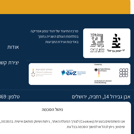
מרכז התיעוד של יהודי צפון אפריקה
במלחמת העולם השנייה נתמך
באדיבות ועידת התביעות
אודות
יצירת קשר
אבן גבירול 14, רחביה, ירושלים
טלפון:
869
ניהול הסכמה
© כל הזכויות שמורות ליד יצחק בן-צבי ירושלים
אנו משתמשים בעוגיות (Cookies) לצורך הפעלת האתר, ניתוח ושיווק מותאם אישית. בהס
שימוש; ניתן לנהל או למשוך הסכמה בכל עת.