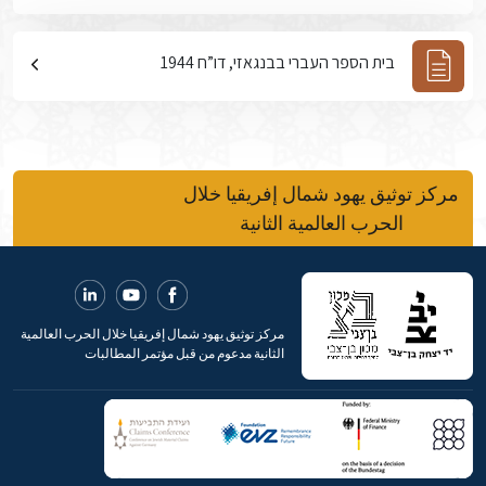
בית הספר העברי בבנגאזי, דו”ח 1944
مركز توثيق يهود شمال إفريقيا خلال
الحرب العالمية الثانية
مركز توثيق يهود شمال إفريقيا خلال الحرب العالمية
الثانية مدعوم من قبل مؤتمر المطالبات