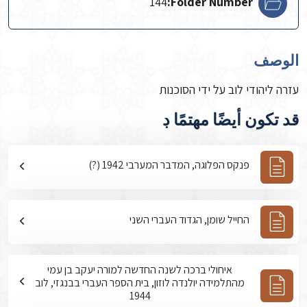
144
Folder Number:
الوصف
עזרה ליהודי לוב על ידי הסוכנות
قد تكون أيضًا مهتمًا ڊ
פנקס הפלוגה, המדבר המערבי 1942 (?)
החייל שומן, הגדוד העברי השני
איחולי ברכה לשנה החדשה למורה יעקב בן עמי
מהתלמידה יולנדה לוזון, בית הספר העברי בבנגזי, לוב
1944