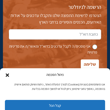
הרשמה לניוזלטר
הצטרפו לרשימת התפוצה שלנו ותקבלו עדכונים על אודות
האירועים, הכנסים והסיורים ברחבי הארץ
אני מסכימ/ה לקבל עדכונים בדוא''ל ומאשר/ת את מדיניות
פרטיות
ניהול הסכמה
אנו משתמשים בעוגיות (Cookies) לצורך הפעלת האתר, ניתוח ושיווק מותאם אישית.
בהסכמה, נאסוף נתוני שימוש; ניתן לנהל או למשוך הסכמה בכל עת.
אבן גבירול 14, רחביה, ירושלים
טלפון:
02-5398869
קבל הכל