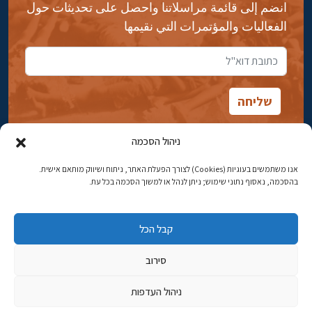
انضم إلى قائمة مراسلاتنا واحصل على تحديثات حول
الفعاليات والمؤتمرات التي نقيمها
ניהול הסכמה
אנו משתמשים בעוגיות (Cookies) לצורך הפעלת האתר, ניתוח ושיווק מותאם אישית.
شارع ابن جبيرول، رحافيا ١٤ أورشليم - القدس
בהסכמה, נאסוף נתוני שימוש; ניתן לנהל או למשוך הסכמה בכל עת.
هاتف:
02-5398869
קבל הכל
البريد الإلكتروني:
najww2@ybz.org.il
סירוב
© جميع الحقوق محفوظة لياد إسحاق بن زفي في أورشليم القدس
ניהול העדפות
פיתוח אתרים