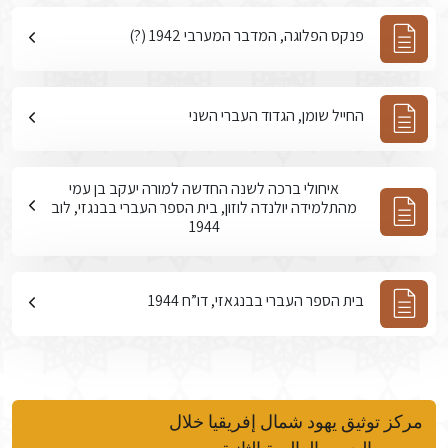
פנקס הפלוגה, המדבר המערבי 1942 (?)
החייל שומן, הגדוד העברי השני
איחולי ברכה לשנה החדשה למורה יעקב בן עמי
מהתלמידה יולנדה לוזון, בית הספר העברי בבנגזי, לוב
1944
בית הספר העברי בבנגאזי, דו”ח 1944
مركز توثيق يهود شمال إفريقيا خلال