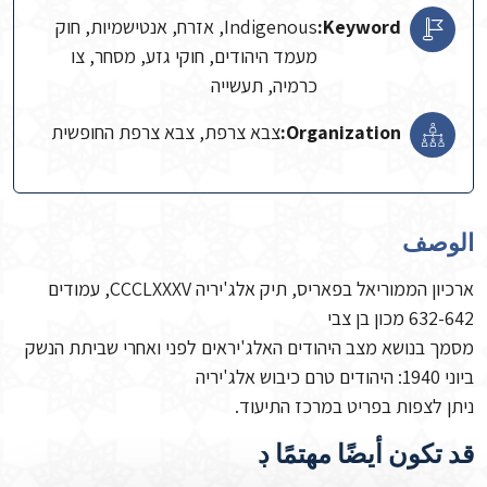
Keyword:
Indigenous, אזרח, אנטישמיות, חוק
מעמד היהודים, חוקי גזע, מסחר, צו
כרמיה, תעשייה
Organization:
צבא צרפת, צבא צרפת החופשית
الوصف
ארכיון הממוריאל בפאריס, תיק אלג'יריה CCCLXXXV, עמודים
632-642 מכון בן צבי
מסמך בנושא מצב היהודים האלג'יראים לפני ואחרי שביתת הנשק
ביוני 1940: היהודים טרם כיבוש אלג'יריה
ניתן לצפות בפריט במרכז התיעוד.
قد تكون أيضًا مهتمًا ڊ