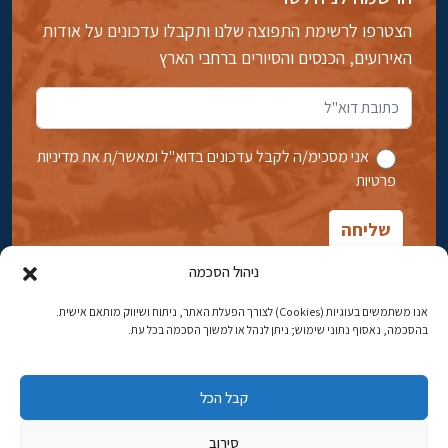
הצטרפו לרשימת התפוצה שלנו ותקבלו עדכונים על אודות
האירועים, הכנסים והסיורים ברחבי הארץ
אני מסכימ/ה לקבל עדכונים בדוא''ל ומאשר/ת את מדיניות
פרטיות
ניהול הסכמה
אנו משתמשים בעוגיות (Cookies) לצורך הפעלת האתר, ניתוח ושיווק מותאם אישית.
בהסכמה, נאסוף נתוני שימוש; ניתן לנהל או למשוך הסכמה בכל עת.
אבן גבירול 14, רחביה, ירושלים
טלפון:
02-5398869
קבל הכל
כתובת דוא"ל:
najww2@ybz.org.il
סירוב