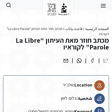
Skip to main conten
الصفحة الرئيسية
قاعدة بيانات
מכתב חוזר מאת העיתון “La Libre Parole”
לקוראיו
מכתב חוזר מאת העיתון “La Libre
Parole” לקוראיו
Location:
אלג'יר
شخصية:
בלום לאון
Keyword:
עיתון, פריפקט (מוֹשֵׁל מָחוֹז),