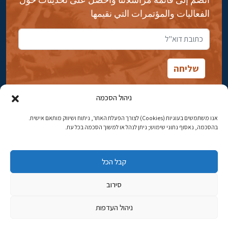
الفعاليات والمؤتمرات التي نقيمها
ניהול הסכמה
אנו משתמשים בעוגיות (Cookies) לצורך הפעלת האתר, ניתוח ושיווק מותאם אישית.
شارع ابن جبيرول، رحافيا ١٤ أورشليم - القدس
בהסכמה, נאסוף נתוני שימוש; ניתן לנהל או למשוך הסכמה בכל עת.
هاتف:
02-5398869
קבל הכל
البريد الإلكتروني:
najww2@ybz.org.il
סירוב
© جميع الحقوق محفوظة لياد إسحاق بن زفي في أورشليم القدس
ניהול העדפות
פיתוח אתרים