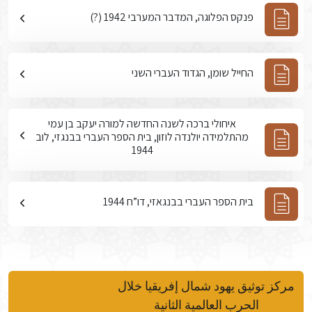
פנקס הפלוגה, המדבר המערבי 1942 (?)
החייל שומן, הגדוד העברי השני
איחולי ברכה לשנה החדשה למורה יעקב בן עמי
מהתלמידה יולנדה לוזון, בית הספר העברי בבנגזי, לוב
1944
בית הספר העברי בבנגאזי, דו”ח 1944
مركز توثيق يهود شمال إفريقيا خلال
الحرب العالمية الثانية