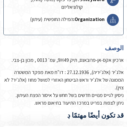
קולוניאליזם
Organization:
המילה החופשית (עיתון)
الوصف
ארכיון אקס-אן-פרובאנס, תיק 9H49, עמ' 0013 , מכון בן-צבי.
אלג'יר (אלג'יריה), 27.12.1936 : דו"ח מאת מפקד המשטרה
הממונה של אלג'יר וראש הביטחון האזורי למושל מחוז (אלג'יר? לא
צוין).
ניסיון לגייס מנויים חדשים בשל חחש על איסור הפצת העיתון.
ניתן לצפות בפריט במרכז התיעוד בתיאום מראש.
قد تكون أيضًا مهتمًا ڊ