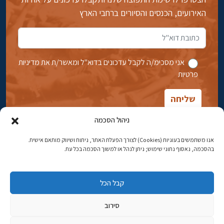
האירועים, הכנסים והסיורים ברחבי הארץ
אני מסכימ/ה לקבל עדכונים בדוא''ל ומאשר/ת את מדיניות
פרטיות
ניהול הסכמה
אנו משתמשים בעוגיות (Cookies) לצורך הפעלת האתר, ניתוח ושיווק מותאם אישית.
בהסכמה, נאסוף נתוני שימוש; ניתן לנהל או למשוך הסכמה בכל עת.
אבן גבירול 14, רחביה, ירושלים
טלפון:
02-5398869
קבל הכל
כתובת דוא"ל:
najww2@ybz.org.il
סירוב