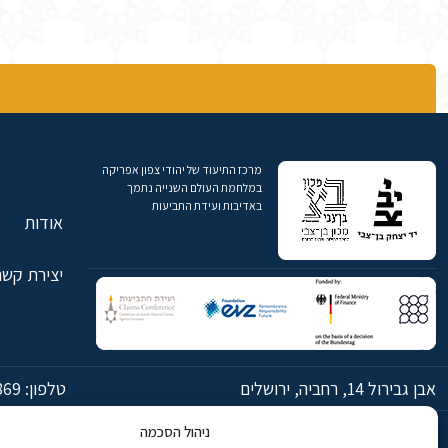
מרכז התיעוד של יהודי צפון אפריקה
במלחמת העולם השנייה נתמך
באדיבות ועידת התביעות
אודות
יצירת קשר
אבן גבירול 14, רחביה, ירושלים
טלפון:
869
ניהול הסכמה
© כל הזכויות שמורות ליד יצחק בן-צבי ירושלים