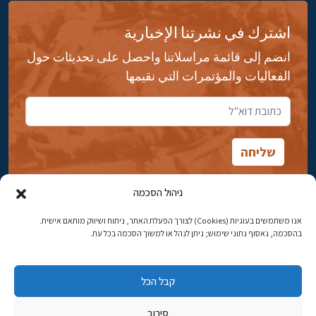
اشترك في نشرتنا الإخبارية
انضم إلى قائمة مراسلاتنا واحصل على تحديثات حول
الفعاليات والمؤتمرات التي نقيمها
ניהול הסכמה
אנו משתמשים בעוגיות (Cookies) לצורך הפעלת האתר, ניתוח ושיווק מותאם אישית.
شارع ابن جبيرول، رحافيا ١٤ أورشليم - القدس
בהסכמה, נאסוף נתוני שימוש; ניתן לנהל או למשוך הסכמה בכל עת.
هاتف:
02-5398869
קבל הכל
البريد الإلكتروني:
najww2@ybz.org.il
סירוב