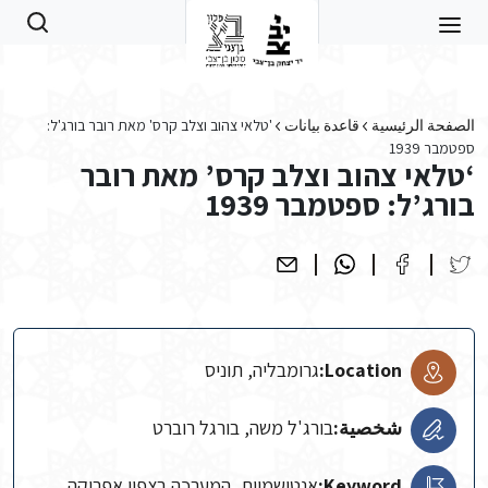
Skip to main conten
الصفحة الرئيسية
قاعدة بيانات
'טלאי צהוב וצלב קרס' מאת רובר בורג'ל:
ספטמבר 1939
‘טלאי צהוב וצלב קרס’ מאת רובר
בורג’ל: ספטמבר 1939
Location:
גרומבליה, תוניס
شخصية:
בורג'ל משה, בורגל רוברט
Keyword:
אנטישמיות, המערכה בצפון אפריקה,