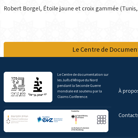
Robert Borgel, Étoile jaune et croix gammée (Tunis, 
Le Centre de Document
Le Centre de documentation sur
les Juifs d'Afrique du Nord
pendant la Seconde Guerre
À propo
mondiale est soutenu par la
Claims Conference.
Contact