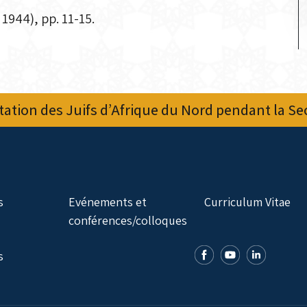
1944), pp. 11-15.
ation des Juifs d’Afrique du Nord pendant la S
s
Evénements et
Curriculum Vitae
conférences/colloques
s