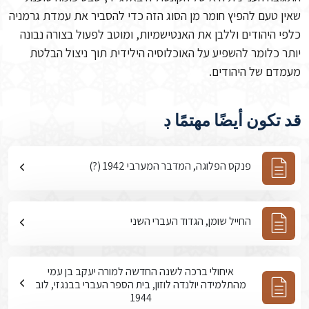
שאין טעם להפיץ חומר מן הסוג הזה כדי להסביר את עמדת גרמניה
כלפי היהודים וללבן את האנטישמיות, ומוטב לפעול בצורה נבונה
יותר כלומר להשפיע על האוכלוסיה הילידית תוך ניצול הבלטת
מעמדם של היהודים.
قد تكون أيضًا مهتمًا ڊ
פנקס הפלוגה, המדבר המערבי 1942 (?)
החייל שומן, הגדוד העברי השני
איחולי ברכה לשנה החדשה למורה יעקב בן עמי
מהתלמידה יולנדה לוזון, בית הספר העברי בבנגזי, לוב
1944