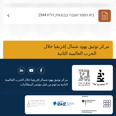
בית הספר העברי בבנגאזי, דו”ח 1944
مركز توثيق يهود شمال إفريقيا خلال
الحرب العالمية الثانية
مركز توثيق يهود شمال إفريقيا خلال الحرب العالمية
الثانية مدعوم من قبل مؤتمر المطالبات