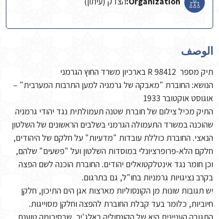
Organization:
הצדק (עיתון)
الوصف
תיק מספר R 98412 בארכיון משרד החוץ הגרמני
הנושא: החוברת "מאבקה של גרמניה למען התרבות המערבית" –
אוגוסט אוקטובר 1933
התיק מכיל צילום של חוברת שטנה תעמולתית נגד יהודי גרמניה
שהוכנה במשרד התעמולה הגרמני בשלבים הראשונים של השלטון
הנאצי. החוברת כוללת עובדות "מדעיות" על חלקם של היהודים,
חלקם הלא-פרופרציונלי במוסדות השלטון ועל "פשעים" שלהם,
וכן חומר נגד אינטלקטואלים יהודים. החוברת הוכנה לשם הפצה
בקרב נציגויות גרמניות בחו"ל, גם בתרגום.
יש תגובות שונות מן הקונסוליות מארצות אגן הים התיכון, חלקן
חיוביות, כלומר בעד קבלת החוברת להפצה וחלקן מסוייגות.
התגובה העניינית היא של הקונסוליה באלג'יר, שבסיכומה טוענת