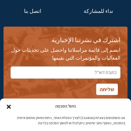
نداء للمشاركة
اتصل بنا
اشترك في نشرتنا الإخبارية
انضم إلى قائمة مراسلاتنا واحصل على تحديثات حول
الفعاليات والمؤتمرات التي نقيمها
ניהול הסכמה
אנו משתמשים בעוגיות (Cookies) לצורך הפעלת האתר, ניתוח ושיווק מותאם אישית.
شارع ابن جبيرول، رحافيا ١٤ أورشليم - القدس
בהסכמה, נאסוף נתוני שימוש; ניתן לנהל או למשוך הסכמה בכל עת.