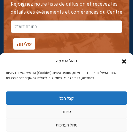
Rejoignez notre liste de diffusion et recevez les
détails des événements et conférences du Centre
ניהול הסכמה
אנו משתמשים בעוגיות (Cookies) לצורך הפעלת האתר, ניתוח ושיווק מותאם אישית.
14rue Ibn Gavirol, Rehavia, Jérusalem
בהסכמה, נאסוף נתוני שימוש; ניתן לנהל או למשוך הסכמה בכל עת.
Téléphone:
02-5398869
קבל הכל
Adresse électronique:
najww2@ybz.org.il
סירוב
Tous droits réservés -© Yitzhak Ben-Zvi Jérusalem
ניהול העדפות
פיתוח אתרים