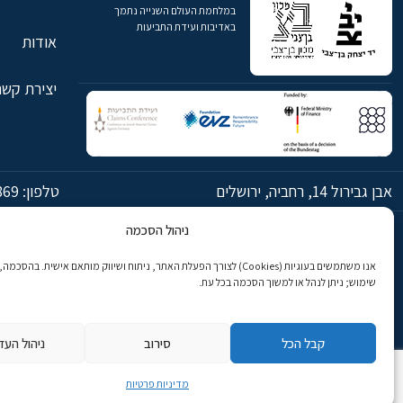
במלחמת העולם השנייה נתמך
באדיבות ועידת התביעות
אודות
יצירת קשר
אבן גבירול 14, רחביה, ירושלים
טלפון:
869
ניהול הסכמה
© כל הזכויות שמורות ליד יצחק בן-צבי ירושלים
אנו משתמשים בעוגיות (Cookies) לצורך הפעלת האתר, ניתוח ושיווק מותאם אישית. בהס
שימוש; ניתן לנהל או למשוך הסכמה בכל עת.
קבל הכל
סירוב
ניהול העד
מדיניות פרטיות