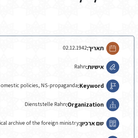
תאריך:
02.12.1942
אישיות:
Rahn
domestic policies, NS-propaganda
Keyword:
Dienststelle Rahn
Organization:
שם ארכיון:
ical archive of the foreign ministry