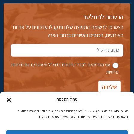
הרשמה לניוזלטר
הצטרפו לרשימת התפוצה שלנו ותקבלו עדכונים על אודות
האירועים, הכנסים והסיורים ברחבי הארץ
אני מסכימ/ה לקבל עדכונים בדוא''ל ומאשר/ת את מדיניות
פרטיות
ניהול הסכמה
אנו משתמשים בעוגיות (Cookies) לצורך הפעלת האתר, ניתוח ושיווק מותאם אישית.
בהסכמה, נאסוף נתוני שימוש; ניתן לנהל או למשוך הסכמה בכל עת.
אבן גבירול 14, רחביה, ירושלים
טלפון:
02-5398869