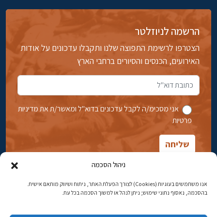
הרשמה לניוזלטר
הצטרפו לרשימת התפוצה שלנו ותקבלו עדכונים על אודות
האירועים, הכנסים והסיורים ברחבי הארץ
אני מסכימ/ה לקבל עדכונים בדוא''ל ומאשר/ת את מדיניות
פרטיות
ניהול הסכמה
אנו משתמשים בעוגיות (Cookies) לצורך הפעלת האתר, ניתוח ושיווק מותאם אישית.
בהסכמה, נאסוף נתוני שימוש; ניתן לנהל או למשוך הסכמה בכל עת.
אבן גבירול 14, רחביה, ירושלים
טלפון:
02-5398869