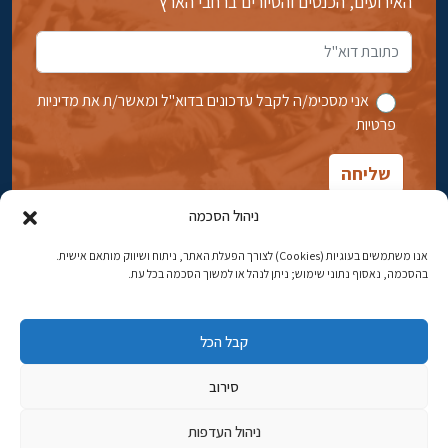
האירועים, הכנסים והסיורים ברחבי הארץ
אני מסכימ/ה לקבל עדכונים בדוא''ל ומאשר/ת את מדיניות
פרטיות
ניהול הסכמה
אנו משתמשים בעוגיות (Cookies) לצורך הפעלת האתר, ניתוח ושיווק מותאם אישית.
בהסכמה, נאסוף נתוני שימוש; ניתן לנהל או למשוך הסכמה בכל עת.
אבן גבירול 14, רחביה, ירושלים
טלפון:
02-5398869
קבל הכל
כתובת דוא"ל:
najww2@ybz.org.il
סירוב
© כל הזכויות שמורות ליד יצחק בן-צבי ירושלים
ניהול העדפות