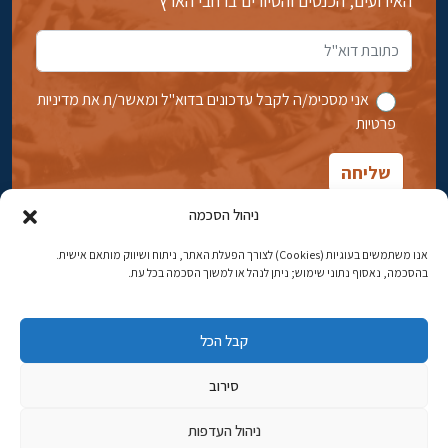
האירועים, הכנסים והסיורים ברחבי הארץ
אני מסכימ/ה לקבל עדכונים בדוא''ל ומאשר/ת את מדיניות
פרטיות
ניהול הסכמה
אנו משתמשים בעוגיות (Cookies) לצורך הפעלת האתר, ניתוח ושיווק מותאם אישית.
בהסכמה, נאסוף נתוני שימוש; ניתן לנהל או למשוך הסכמה בכל עת.
אבן גבירול 14, רחביה, ירושלים
טלפון:
02-5398869
קבל הכל
כתובת דוא"ל:
najww2@ybz.org.il
סירוב
© כל הזכויות שמורות ליד יצחק בן-צבי ירושלים
ניהול העדפות