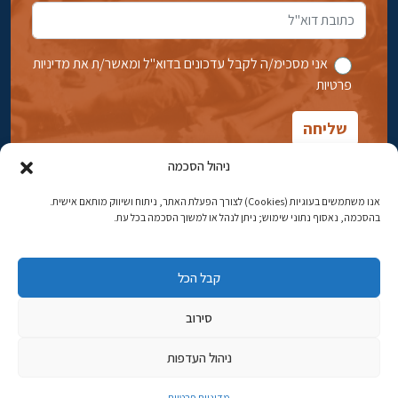
אני מסכימ/ה לקבל עדכונים בדוא''ל ומאשר/ת את מדיניות
פרטיות
ניהול הסכמה
אנו משתמשים בעוגיות (Cookies) לצורך הפעלת האתר, ניתוח ושיווק מותאם אישית.
בהסכמה, נאסוף נתוני שימוש; ניתן לנהל או למשוך הסכמה בכל עת.
אבן גבירול 14, רחביה, ירושלים
טלפון:
02-5398869
קבל הכל
כתובת דוא"ל:
najww2@ybz.org.il
סירוב
© כל הזכויות שמורות ליד יצחק בן-צבי ירושלים
ניהול העדפות
פיתוח אתרים
מדיניות פרטיות