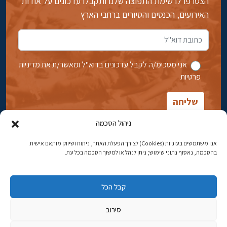
הצטרפו לרשימת התפוצה שלנו ותקבלו עדכונים על אודות
האירועים, הכנסים והסיורים ברחבי הארץ
אני מסכימ/ה לקבל עדכונים בדוא''ל ומאשר/ת את מדיניות
פרטיות
ניהול הסכמה
אנו משתמשים בעוגיות (Cookies) לצורך הפעלת האתר, ניתוח ושיווק מותאם אישית.
בהסכמה, נאסוף נתוני שימוש; ניתן לנהל או למשוך הסכמה בכל עת.
אבן גבירול 14, רחביה, ירושלים
טלפון:
02-5398869
קבל הכל
כתובת דוא"ל:
najww2@ybz.org.il
סירוב