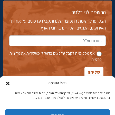
הרשמה לניוזלטר
הצטרפו לרשימת התפוצה שלנו ותקבלו עדכונים על אודות
האירועים, הכנסים והסיורים ברחבי הארץ
אני מסכימ/ה לקבל עדכונים בדוא''ל ומאשר/ת את מדיניות
פרטיות
ניהול הסכמה
אנו משתמשים בעוגיות (Cookies) לצורך הפעלת האתר, ניתוח ושיווק מותאם אישית.
בהסכמה, נאסוף נתוני שימוש; ניתן לנהל או למשוך הסכמה בכל עת.
אבן גבירול 14, רחביה, ירושלים
טלפון:
02-5398869