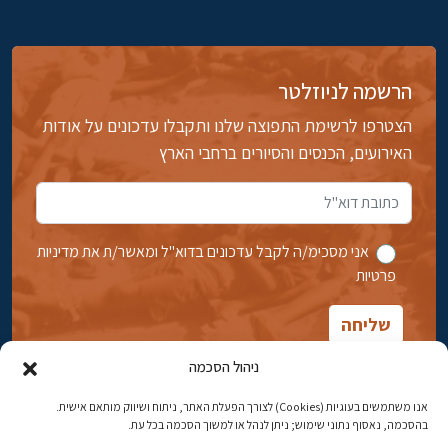
הרשמה לניוזלטר
הצטרפו לרשימת התפוצה שלנו ותקבלו עדכונים על אודות
האירועים, הכנסים והסיורים ברחבי הארץ
אני מסכימ/ה לקבל עדכונים בדוא''ל ומאשר/ת את מדיניות
פרטיות
ניהול הסכמה
אנו משתמשים בעוגיות (Cookies) לצורך הפעלת האתר, ניתוח ושיווק מותאם אישית.
בהסכמה, נאסוף נתוני שימוש; ניתן לנהל או למשוך הסכמה בכל עת.
אבן גבירול 14, רחביה, ירושלים