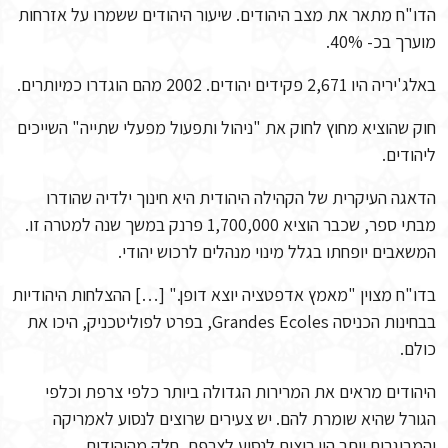
הדו"ח מתאר את מצב היהודים. שיעור היהודים ששמרו על אזרחות
מוערך בכ- 40%.
באלג'יריה היו 2,671 פקידים יהודים. 2002 מהם הוגדרו כמיותרים.
חוק שהוציא מחוץ לחוק את "ניהול ותפעול מפעלי שתייה" השייכים
ליהודים.
הדאגה העיקרית של הקהילה היהודית היא חינוך ילדיה שהודרו
מבתי ספר, שכבר הוציא 1,700,000 פרנק במשך שנה למטרה זו.
המשאבים יופחתו בגלל מינוי מנהלים לרכוש יהודי.
בדו"ח מצוין "מאמץ אדפטציה יוצא דופן." […] ההצלחות היהודיות
בבחינות הכניסה Grandes Ecoles, בפרט לפוליטכניק, היכו את
כולם.
היהודים מראים את המרירות הגדולה ביותר כלפי צרפת וכלפי
הגורל שהיא שומרת להם. יש צעירים שרוצים לנסוע לאמריקה
והמבוגרים יותר היו רוצים לנסוע לצרפת. חלק מהיהודים