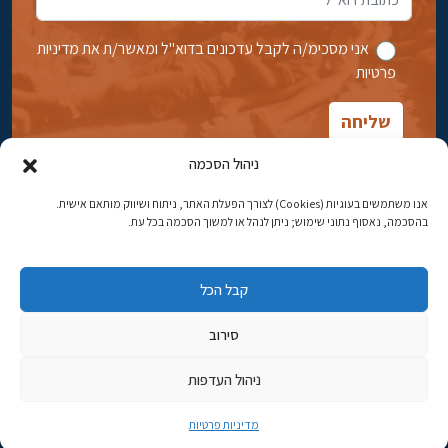
אני מסכימ/ה לקבל עדכונים בדוא''ל ומאשר/ת את מדיניות
פרטיות
ניהול הסכמה
אנו משתמשים בעוגיות (Cookies) לצורך הפעלת האתר, ניתוח ושיווק מותאם אישית.
בהסכמה, נאסוף נתוני שימוש; ניתן לנהל או למשוך הסכמה בכל עת.
אבן גבירול 14, רחביה, ירושלים
טלפון:
02-5398869
קבל הכל
כתובת דוא"ל:
najww2@ybz.org.il
סירוב
© כל הזכויות שמורות ליד יצחק בן-צבי ירושלים
ניהול העדפות
פיתוח אתרים
מדיניות פרטיות