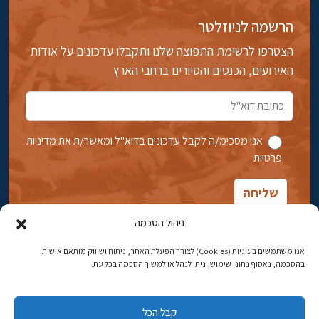
הרשמה לניוזלטר
הצטרפו לרשימת התפוצה שלנו ותקבלו עדכונים על אודות
האירועים, הכנסים והסיורים ברחבי הארץ
אני מסכימ/ה לקבל עדכונים בדוא''ל ומאשר/ת את מדיניות
פרטיות
ניהול הסכמה
אנו משתמשים בעוגיות (Cookies) לצורך הפעלת האתר, ניתוח ושיווק מותאם אישית.
בהסכמה, נאסוף נתוני שימוש; ניתן לנהל או למשוך הסכמה בכל עת.
אבן גבירול 14, רחביה, ירושלים
טלפון:
02-5398869
קבל הכל