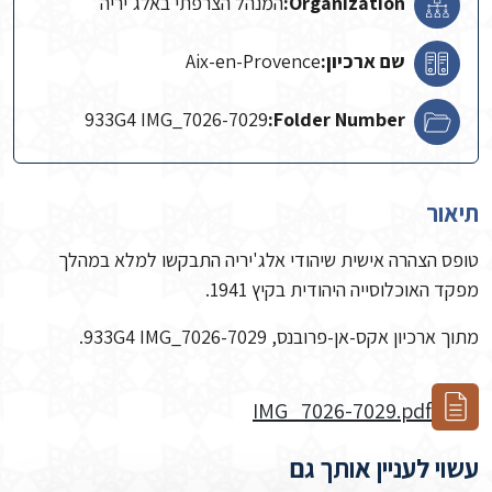
Organization:
המנהל הצרפתי באלג'יריה
שם ארכיון:
Aix-en-Provence
933G4 IMG_7026-7029
Folder Number:
תיאור
טופס הצהרה אישית שיהודי אלג'יריה התבקשו למלא במהלך
מפקד האוכלוסייה היהודית בקיץ 1941.
מתוך ארכיון אקס-אן-פרובנס, 933G4 IMG_7026-7029.
IMG_7026-7029.pdf
עשוי לעניין אותך גם