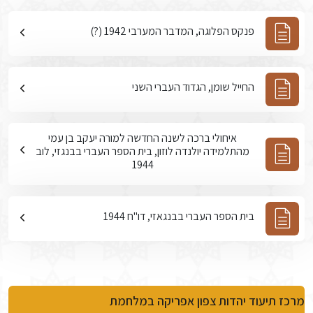
פנקס הפלוגה, המדבר המערבי 1942 (?)
החייל שומן, הגדוד העברי השני
איחולי ברכה לשנה החדשה למורה יעקב בן עמי
מהתלמידה יולנדה לוזון, בית הספר העברי בבנגזי, לוב
1944
בית הספר העברי בבנגאזי, דו"ח 1944
מרכז תיעוד יהדות צפון אפריקה במלחמת