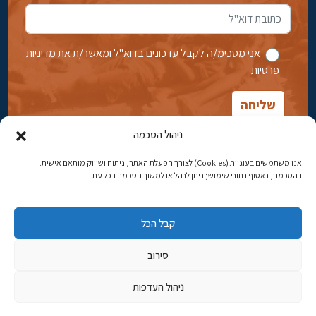
אני מסכימ/ה לקבל עדכונים בדוא''ל ומאשר/ת את מדיניות
פרטיות
ניהול הסכמה
אנו משתמשים בעוגיות (Cookies) לצורך הפעלת האתר, ניתוח ושיווק מותאם אישית.
בהסכמה, נאסוף נתוני שימוש; ניתן לנהל או למשוך הסכמה בכל עת.
אבן גבירול 14, רחביה, ירושלים
טלפון:
02-5398869
קבל הכל
כתובת דוא"ל:
najww2@ybz.org.il
סירוב
© כל הזכויות שמורות ליד יצחק בן-צבי ירושלים
ניהול העדפות
פיתוח אתרים