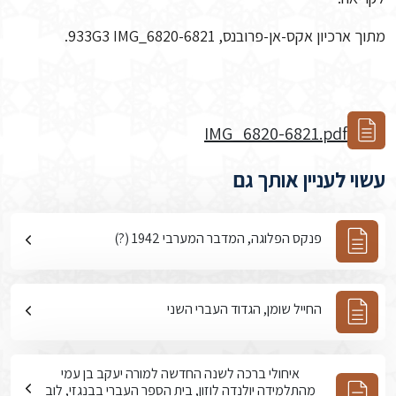
מתוך ארכיון אקס-אן-פרובנס, 933G3 IMG_6820-6821.
IMG_6820-6821.pdf
עשוי לעניין אותך גם
פנקס הפלוגה, המדבר המערבי 1942 (?)
החייל שומן, הגדוד העברי השני
איחולי ברכה לשנה החדשה למורה יעקב בן עמי
מהתלמידה יולנדה לוזון, בית הספר העברי בבנגזי, לוב