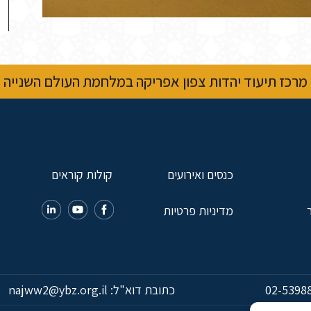
מרכז תיעוד יהדות צפון אפריקה במלחמת העולם השנייה
כנסים ואירועים
קולות קוראים
מדיניות פרטיות
02-5398
כתובת דוא"ל:
najww2@ybz.org.il