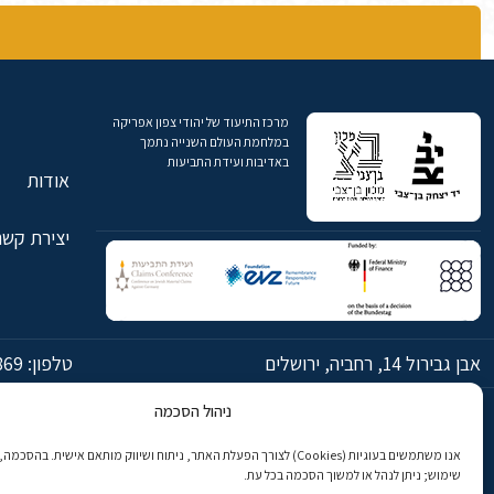
מרכז התיעוד של יהודי צפון אפריקה
במלחמת העולם השנייה נתמך
באדיבות ועידת התביעות
אודות
יצירת קשר
אבן גבירול 14, רחביה, ירושלים
טלפון:
869
ניהול הסכמה
© כל הזכויות שמורות ליד יצחק בן-צבי ירושלים
אנו משתמשים בעוגיות (Cookies) לצורך הפעלת האתר, ניתוח ושיווק מותאם אישית. בהס
שימוש; ניתן לנהל או למשוך הסכמה בכל עת.