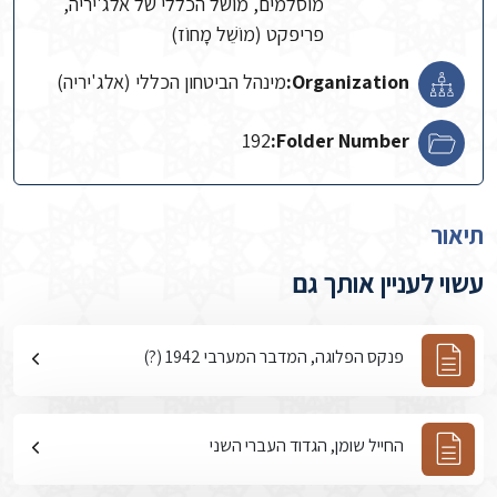
מוסלמים, מושל הכללי של אלג'יריה,
פריפקט (מוֹשֵׁל מָחוֹז)
Organization:
מינהל הביטחון הכללי (אלג'יריה)
192
Folder Number:
תיאור
עשוי לעניין אותך גם
פנקס הפלוגה, המדבר המערבי 1942 (?)
החייל שומן, הגדוד העברי השני