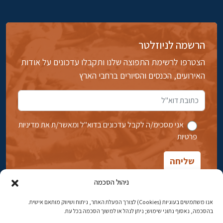
הרשמה לניוזלטר
הצטרפו לרשימת התפוצה שלנו ותקבלו עדכונים על אודות
האירועים, הכנסים והסיורים ברחבי הארץ
אני מסכימ/ה לקבל עדכונים בדוא''ל ומאשר/ת את מדיניות
פרטיות
ניהול הסכמה
אנו משתמשים בעוגיות (Cookies) לצורך הפעלת האתר, ניתוח ושיווק מותאם אישית.
בהסכמה, נאסוף נתוני שימוש; ניתן לנהל או למשוך הסכמה בכל עת.
אבן גבירול 14, רחביה, ירושלים