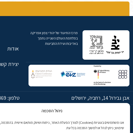
מרכז התיעוד של יהודי צפון אפריקה
במלחמת העולם השנייה נתמך
באדיבות ועידת התביעות
אודות
יצירת קשר
אבן גבירול 14, רחביה, ירושלים
טלפון:
869
ניהול הסכמה
© כל הזכויות שמורות ליד יצחק בן-צבי ירושלים
אנו משתמשים בעוגיות (Cookies) לצורך הפעלת האתר, ניתוח ושיווק מותאם אישית. בהס
שימוש; ניתן לנהל או למשוך הסכמה בכל עת.