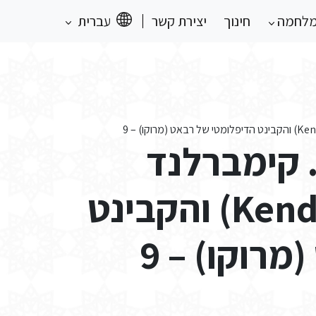
מלחמה
חינוך
יצירת קשר
עברית
 קימברלנד
(Kendall G. Kimberland) והקבינט
רוקו) – 9