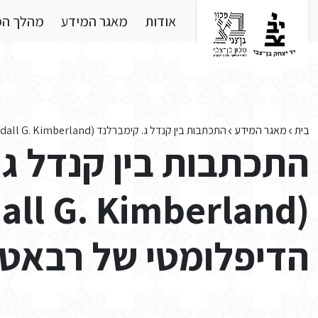
Skip to main conten
אודות
מאגר המידע
מהלך ה
בית
מאגר המידע
התכתבות בין קנדל ג. קימברלנד (Kendall G. Kimberland) והקבינט הדיפלומטי של רבאט (מרוקו) – 9
התכתבות בין קנדל ג.
הדיפלומטי של רבאט (מ