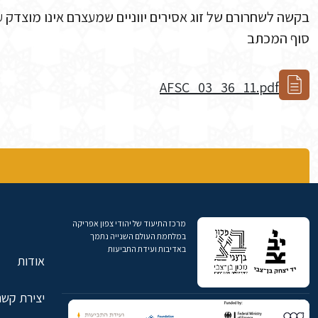
בקשה לשחרורם של זוג אסירים יווניים שמעצרם אינו מוצדק 
סוף המכתב
AFSC_03_36_11.pdf
מרכז התיעוד של יהודי צפון אפריקה
במלחמת העולם השנייה נתמך
באדיבות ועידת התביעות
אודות
יצירת קשר