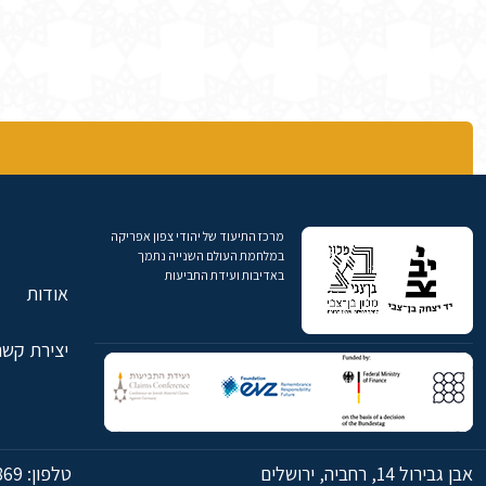
מרכז התיעוד של יהודי צפון אפריקה
במלחמת העולם השנייה נתמך
באדיבות ועידת התביעות
אודות
יצירת קשר
אבן גבירול 14, רחביה, ירושלים
טלפון:
869