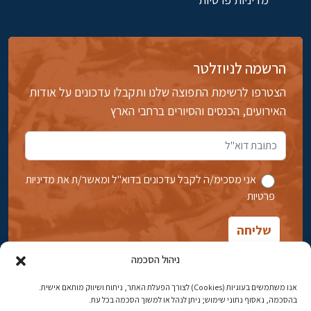
הרשמה לניוזלטר
הצטרפו לרשימת התפוצה שלנו ותקבלו עדכונים על אודות
האירועים, הכנסים והסיורים ברחבי הארץ
אני מסכימ/ה לקבל עדכונים בדוא''ל ומאשר/ת את מדיניות
פרטיות
ניהול הסכמה
אנו משתמשים בעוגיות (Cookies) לצורך הפעלת האתר, ניתוח ושיווק מותאם אישית.
בהסכמה, נאסוף נתוני שימוש; ניתן לנהל או למשוך הסכמה בכל עת.
אבן גבירול 14, רחביה, ירושלים