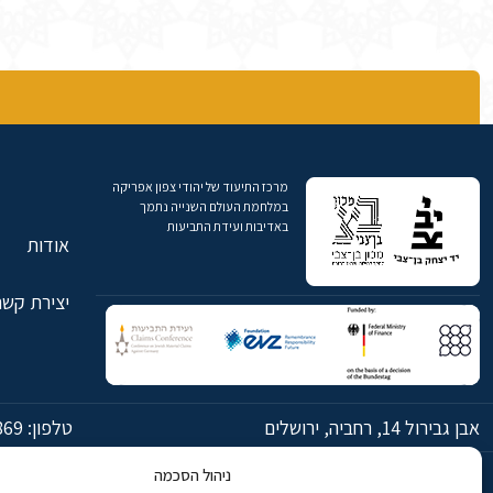
מרכז התיעוד של יהודי צפון אפריקה
במלחמת העולם השנייה נתמך
באדיבות ועידת התביעות
אודות
יצירת קשר
אבן גבירול 14, רחביה, ירושלים
טלפון:
869
ניהול הסכמה
© כל הזכויות שמורות ליד יצחק בן-צבי ירושלים