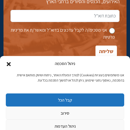
האירועים, הכנסים והסיורים ברחבי הארץ
אני מסכימ/ה לקבל עדכונים בדוא''ל ומאשר/ת את מדיניות
פרטיות
ניהול הסכמה
אנו משתמשים בעוגיות (Cookies) לצורך הפעלת האתר, ניתוח ושיווק מותאם אישית.
בהסכמה, נאסוף נתוני שימוש; ניתן לנהל או למשוך הסכמה בכל עת.
אבן גבירול 14, רחביה, ירושלים
טלפון:
02-5398869
קבל הכל
כתובת דוא"ל:
najww2@ybz.org.il
סירוב
© כל הזכויות שמורות ליד יצחק בן-צבי ירושלים
ניהול העדפות