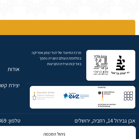
מרכז התיעוד של יהודי צפון אפריקה
במלחמת העולם השנייה נתמך
באדיבות ועידת התביעות
אודות
יצירת קשר
אבן גבירול 14, רחביה, ירושלים
טלפון:
869
ניהול הסכמה
© כל הזכויות שמורות ליד יצחק בן-צבי ירושלים