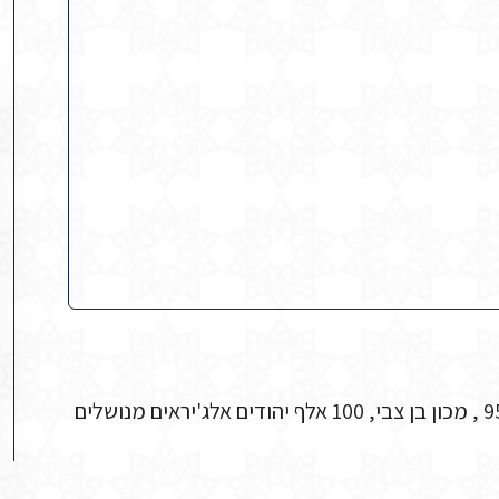
ארכיון הממוריאל בפאריס, תיק אלג'יריה CCCLXXXV, עמוד 95 , מכון בן צבי, 100 אלף יהודים אלג'יראים מנושלים